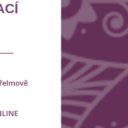
ACÍ
třelmově
LINE