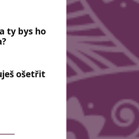
a ty bys ho
a?
ješ ošetřit