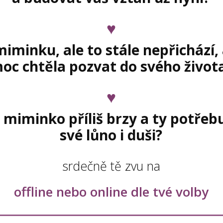
♥
iminku, ale to stále nepřichází, 
oc chtěla pozvat do svého život
♥
 miminko příliš brzy a ty potřebu
své lůno i duši?
srdečně tě zvu na
offline nebo online dle tvé volby