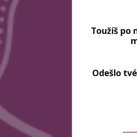
Toužíš po m
m
Odešlo tvé