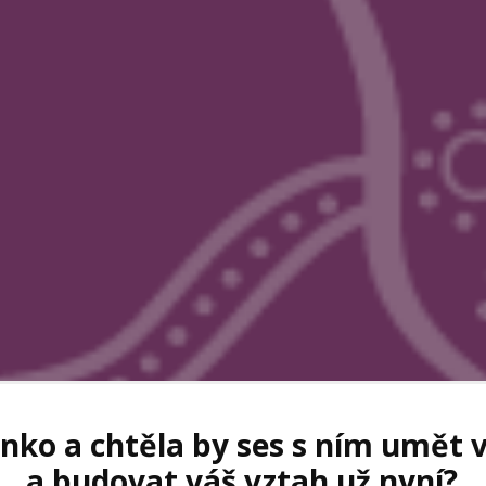
ko a chtěla by ses s ním umět v
a budovat váš vztah už nyní?