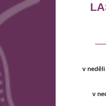
LA
v neděli
v ned