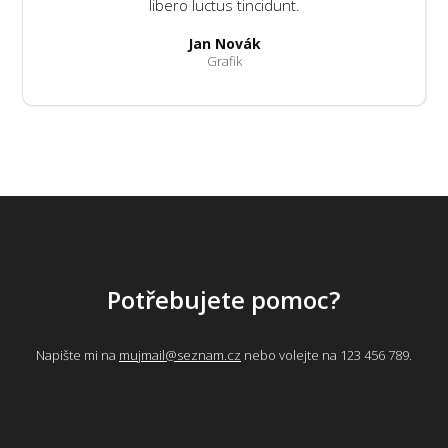
libero luctus tincidunt.
Jan Novák
Grafik
Potřebujete pomoc?
Napište mi na
mujmail@seznam.cz
nebo volejte na 123 456 789.