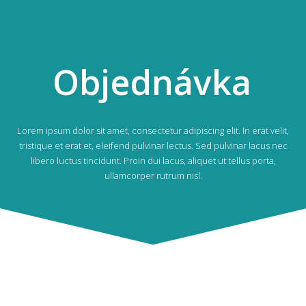
Objednávka
Lorem ipsum dolor sit amet, consectetur adipiscing elit. In erat velit,
tristique et erat et, eleifend pulvinar lectus. Sed pulvinar lacus nec
libero luctus tincidunt. Proin dui lacus, aliquet ut tellus porta,
ullamcorper rutrum nisl.