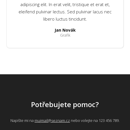
adipiscing elit. In erat velit, tristique et erat et,
eleifend pulvinar lectus. Sed pulvinar lacus nec
libero luctus tincidunt.
Jan Novák
Grafik
Potřebujete pomoc?
Napište mi na
mujmail@seznam.cz
nebo volejte na 123 456 789.