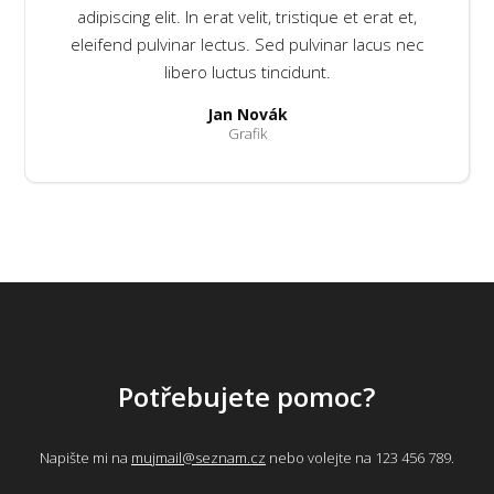
adipiscing elit. In erat velit, tristique et erat et,
eleifend pulvinar lectus. Sed pulvinar lacus nec
libero luctus tincidunt.
Jan Novák
Grafik
Potřebujete pomoc?
Napište mi na
mujmail@seznam.cz
nebo volejte na 123 456 789.