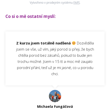
Vytvořeno v prodejním systému
FAPI
.
Co si o mě ostatní myslí:
Z kurzu jsem totálně nadšená
Dozvěděla
jsem se vše, už vím, jaký porod si přeji, že bych
chtěla porod bez zásahů, pokud to bude jen
trochu možné. Jsem v 15 tt a moc mě zaujalo
porodní přání, teď už je mi jasné, co u porodu
chci.
Michaela Fungáčová