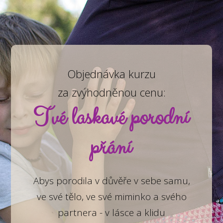
Objednávka kurzu
za zvýhodněnou cenu:
Tvé laskavé porodní
přání
Abys porodila v důvěře v sebe samu,
ve své tělo, ve své miminko a svého
partnera - v lásce a klidu