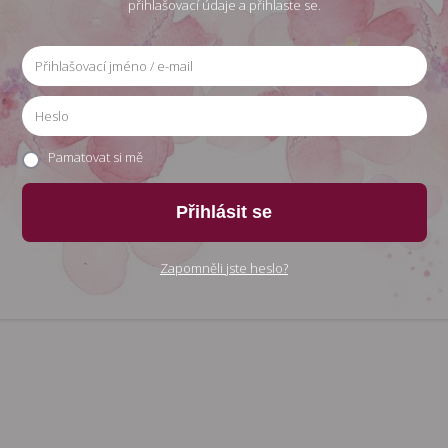
přihlašovací údaje a přihlaste se.
Pamatovat si mě
Přihlásit se
Zapomněli jste heslo?