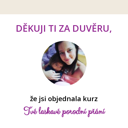
DĚKUJI TI ZA DUVĚRU,
že jsi objednala kurz
Tvé laskavé porodní přání