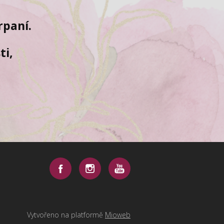
rpaní.
ti,
Vytvořeno na platformě
Mioweb