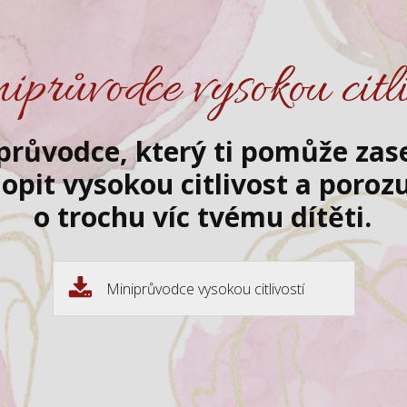
průvodce vysokou citli
 průvodce, který ti pomůže zas
opit vysokou citlivost a poro
o trochu víc tvému dítěti.
Miniprůvodce vysokou citlivostí