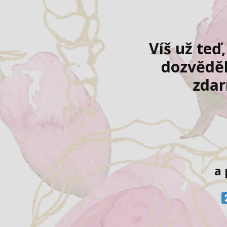
Víš už teď
dozvěděl
zdar
a 