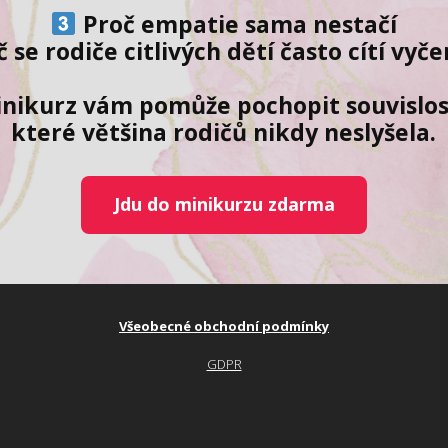
Proč empatie sama nestačí
č se rodiče citlivých dětí často cítí vyče
nikurz vám pomůže pochopit souvislos
které většina rodičů nikdy neslyšela.
Jdu do minikurzu zdarma
Všeobecné obchodní podmínky
GDPR