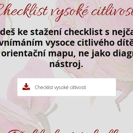
hecklist vysoké citlivos
deš ke stažení checklist s nejč
 vnímáním vysoce citlivého dítě
 orientační mapu, ne jako dia
nástroj.
Checklist vysoké citlivosti