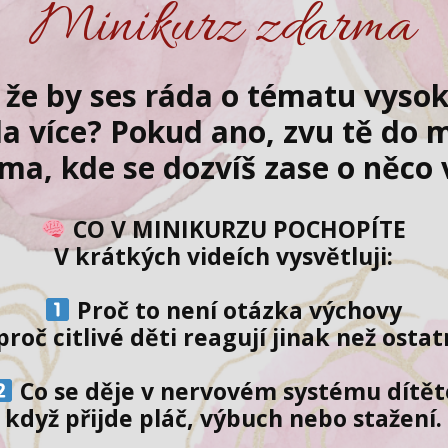
Minikurz zdarma
, že by ses ráda o tématu vysoké
a více? Pokud ano, zvu tě do 
ma, kde se dozvíš zase o něco 
CO V MINIKURZU POCHOPÍTE
V krátkých videích vysvětluji:
Proč to není otázka výchovy
proč citlivé děti reagují jinak než ostat
Co se děje v nervovém systému dítět
když přijde pláč, výbuch nebo stažení.