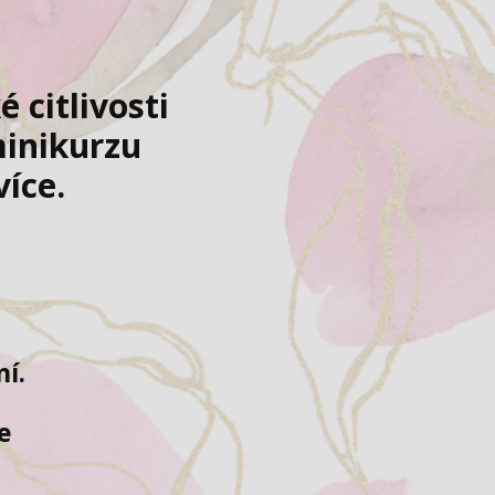
 citlivosti
minikurzu
více.
ní.
e