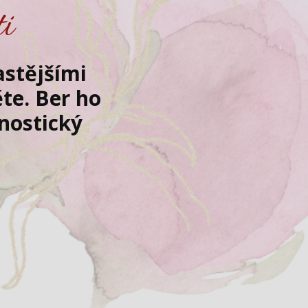
ti
astějšími
te. Ber ho
gnostický