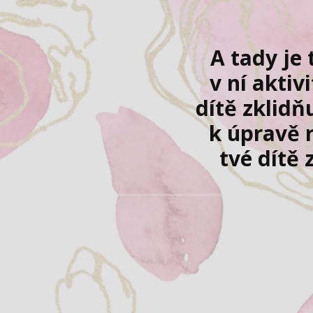
A tady je 
v ní aktiv
dítě zklidňu
k úpravě r
tvé dítě 