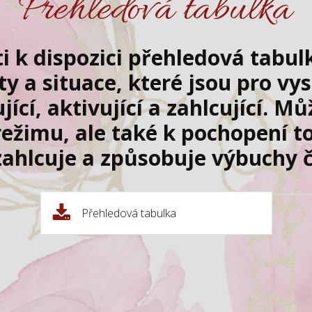
Přehledová tabulka
ti k dispozici přehledová tabu
ity a situace, které jsou pro vys
jící, aktivující a zahlcující. Mů
ežimu, ale také k pochopení to
zahlcuje a způsobuje výbuchy č
Přehledová tabulka