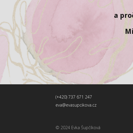
a pro
Mi
(+420) 737 671 247
eva@evasupcikova.cz
© 2024 Evka Šupčíková