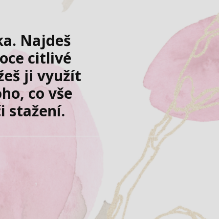
lka. Najdeš
oce citlivé
žeš ji využít
ho, co vše
i stažení.