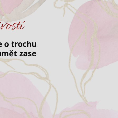
vostí
e o trochu
zumět zase