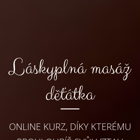
Láskyplná masáž
děťátka
ONLINE KURZ, DÍKY KTERÉMU