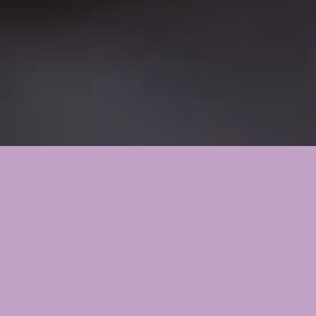
Stačí 1 každodenní
masáž a svému děťátku: