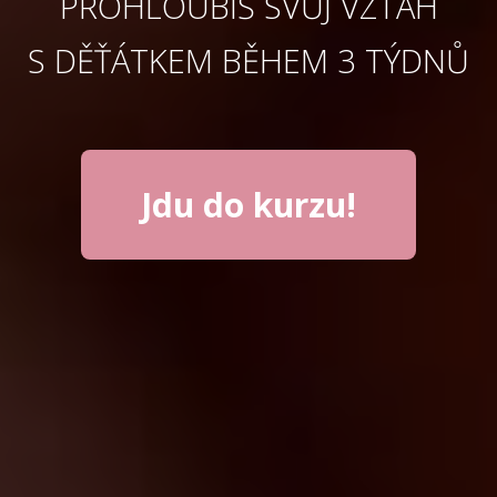
PROHLOUBÍŠ SVŮJ VZTAH
S DĚŤÁTKEM BĚHEM 3 TÝDNŮ
Jdu do kurzu!