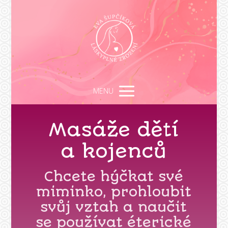
MENU
Masáže dětí
a kojenců
Chcete hýčkat své
miminko, prohloubit
svůj vztah a naučit
se používat éterické