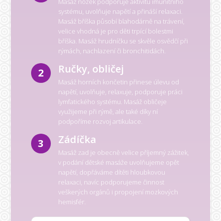
Masáž nožek podporuje aktivitu imunitního
systému, uvolňuje napětí a přináší relaxaci.
Masáž bříška působí blahodárně na trávení,
velice vhodná je pro děti trpící bolestmi
bříška. Masáž hrudníčku se skvěle osvědčí při
rýmách, nachlazení či bronchitidách.
Ručky, obličej
2
Masáž horních končetin přinese úlevu od
napětí, uvolňuje, relaxuje, podporuje práci
lymfatického systému. Masáž obličeje
využijeme při rýmě, ale také díky ní
podpoříme rozvoj artikulace.
Zádíčka
3
Masáž zad je obecně velice příjemný zážitek,
v podání dětské masáže uvolňujeme opět
napětí, dopřáváme dítěti hloubkovou
relaxaci, navíc podporujeme činnost
veškerých orgánů i propojení mozkových
hemisfér.