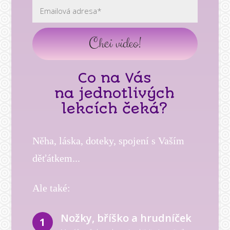
Chci video!
Co na Vás
na jednotlivých
lekcích čeká?
Něha, láska, doteky, spojení s Vaším
děťátkem...
Ale také:
Nožky, bříško a hrudníček
1