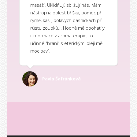
masáži. Uklidňují, sbližují nás. Mám
nástroj na bolest bříška, pomoc při
rýmě, kašli, bolavých dásničkách při
růstu zoubků... Hodně mě obohatily
i informace z aromaterapie, to
účinné "hraní" s éterickými oleji mě
moc baví!
Pavla Šafránková