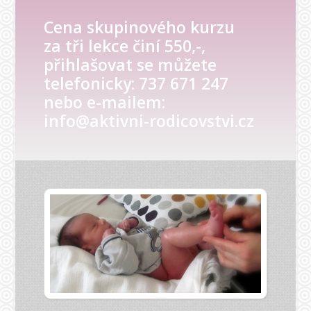
Cena skupinového kurzu
za tři lekce činí 550,-,
přihlašovat se můžete
telefonicky: 737 671 247
nebo e-mailem:
info@aktivni-rodicovstvi.cz