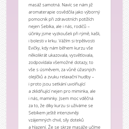
masáž samotná. Navíc se nám již
aromaterapie osvědčila jako výborný
pomocník při zdravotních potížích
nejen Sebíka, ale i nás, rodičů –
účinky jsme vyzkoušeli při rýmě, kašli,
i bolesti v krku. Vážím si trpělivosti
Evičky, kdy nám během kurzu vše
několikrát ukazovala, vysvětlovala,
zodpovídala všemožné dotazy, to
vše s úsměvem, za vůně úžasných
olejíčků a zvuku relaxační hudby –
i proto jsou setkání uvolňující
a zklidňující nejen pro miminka, ale
i nás, maminky. Jsem moc vděčná
za to, že díky kurzu si užíváme se
Sebíkem ještě intenzivněji
vzájemných chvil, síly doteků
a hlazení. Že se skrze masáže učíme