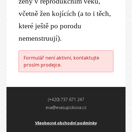
ženy v reprodukčním věku,
včetně žen kojících (a to i těch,
které ještě po porodu
nemenstruují).
Formulář není aktivní, kontaktujte
prosím prodejce.
(+420) 737 671 247
eva@evasupcikova.cz
Všeobecné obchodní podmínky