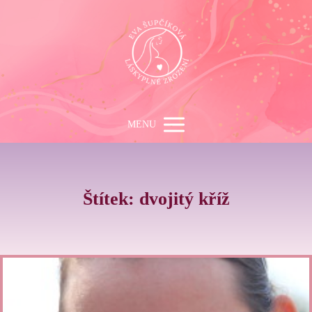
MENU
Štítek: dvojitý kříž